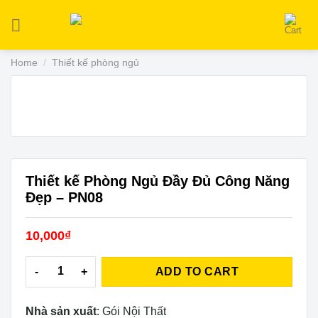
Skip
to
content
Home
/
Thiết kế phòng ngủ
Thiết kế Phòng Ngủ Đầy Đủ Công Năng
Đẹp – PN08
10,000
₫
Thiết kế Phòng Ngủ Đầy Đủ Công Năng Đẹp - PN08 quantity
ADD TO CART
Nhà sản xuất
: Gói Nội Thất