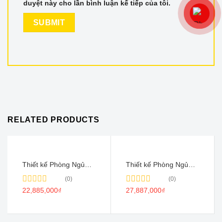
duyệt này cho lần bình luận kế tiếp của tôi.
RELATED PRODUCTS
Thiết kế Phòng Ngủ
Thiết kế Phòng Ngủ
Màu Trắng Gỗ Công
Hiện Đại Đẹp – PN07
(0)
(0)
Nghiệp – PN02
Rated
22,885,000
₫
Rated
27,887,000
₫
0
0
out
out
of
of