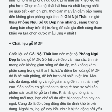
những nội thất phòng ngủ cũng phải thật sự khéo léo và
phù hợp. Chọn mẫu nội thất hài hòa và chất lượng nhất
sẽ giúp tiết kiệm chi phí, thời gian mà vẫn đảm bảo mang
đến không gian phòng ngủ tinh tế.
Gói Nội Thất
xin giới
thiệu
Phòng Ngủ Số 08 Đẹp nhẹ nhàng , sang trọng
đang bán chạy trên thị trường để các gia đình cùng tham
khảo và lựa chọn được mẫu ưng ý nhất !
+ Chất liệu gỗ MDF
Chất liệu để
Gói Nội Thất
làm nên một bộ
Phòng Ngủ
Đẹp
là loại gỗ MDF. Sở hữu vẻ đẹp và màu sắc tinh tế
mang đến không gian sống vẻ ấm áp, mà không kém
phần sang trọng và thanh lịch.Ưu điểm lớn của gỗ MDF
đó là bề mặt phẳng, dễ kết hợp với nhiều vật liệu. Màu
sắc đa dạng, những vân gỗ giả mang đến tính thẩm mỹ
cao. Sản phẩm có giá thành thường rẻ hơn so với sản
phẩm sản xuất từ gỗ tự nhiên. Khả năng chống ẩm,
chống mối mọt, hạn chế tối đa việc bị cong vênh hay co
ngót. Cùng đó là độ cứng đồng đều ổn định khó bị biến
dạng. Ngoài ra, loại gỗ này hầu như ít bị tác động bởi yếu