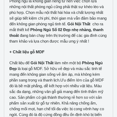
Phòng ngủ là không gian riêng tư nên việc chọn lựa
những nội thất phòng ngủ cũng phải thật sự khéo léo và
phù hợp. Chọn mẫu nội thất hài hòa và chất lượng nhất
sẽ giúp tiết kiệm chi phí, thời gian mà vẫn đảm bảo mang
đến không gian phòng ngủ tinh tế.
Gói Nội Thất
cho ra
mắt thiết kế
Phòng Ngủ Số 02 Đẹp nhẹ nhàng, thanh
thoát
đang bán chạy trên thị trường để các gia đình cùng
tham khảo và lựa chọn được mẫu ưng ý nhất !
+ Chất liệu gỗ MDF
Chất liệu để
Gói Nội Thất
làm nên một bộ
Phòng Ngủ
Đẹp
là loại gỗ MDF. Sở hữu vẻ đẹp và màu sắc tinh tế
mang đến không gian sống vẻ ấm áp, mà không kém
phần sang trọng và thanh lịch.Ưu điểm lớn của gỗ MDF
đó là bề mặt phẳng, dễ kết hợp với nhiều vật liệu. Màu
sắc đa dạng, những vân gỗ giả mang đến tính thẩm mỹ
cao. Sản phẩm có giá thành thường rẻ hơn so với sản
phẩm sản xuất từ gỗ tự nhiên. Khả năng chống ẩm,
chống mối mọt, hạn chế tối đa việc bị cong vênh hay co
ngót. Cùng đó là độ cứng đồng đều ổn định khó bị biến