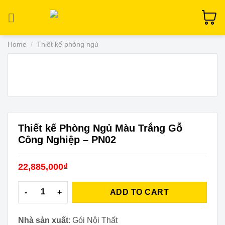
Skip
to
content
Home
/
Thiết kế phòng ngủ
Thiết kế Phòng Ngủ Màu Trắng Gỗ
Công Nghiệp – PN02
22,885,000
₫
Thiết kế Phòng Ngủ Màu Trắng Gỗ Công Nghiệp - PN02 quan
ADD TO CART
Nhà sản xuất
: Gói Nội Thất