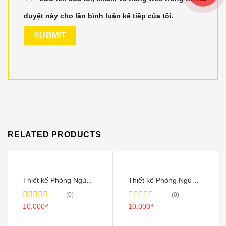
duyệt này cho lần bình luận kế tiếp của tôi.
RELATED PRODUCTS
Thiết kế Phòng Ngủ
Thiết kế Phòng Ngủ
Đẹp Đầy Đủ Công
Giường Bục Đẹp –
(0)
(0)
Năng Sử Dụng – PN14
PN06
Rated
10,000
₫
Rated
10,000
₫
0
0
out
out