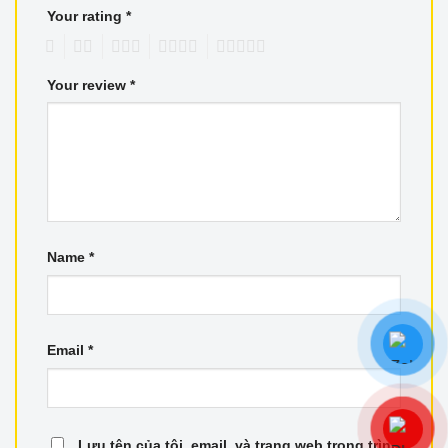
Your rating
*
1
2
3
4
5
Your review
*
Name
*
Email
*
Lưu tên của tôi, email, và trang web trong trình