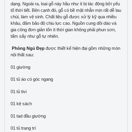
dạng. Ngoài ra, loại gỗ này hầu như ít bị tác động bởi yếu
tố thời tiết. Bên cạnh đó, gỗ có bề mặt nhẵn mịn rất dễ lau
chùi, làm vệ sinh. Chất liệu gỗ được xử lý kỹ qua nhiều
khâu, đảm bảo độ chịu lực cao. Nguồn cung dồi dào và
gia công đơn giản tốn ít thời gian không phải phun sơn,
tẩm sấy như gỗ tự nhiên.
Phòng Ngủ Đẹp
được thiết kế hiện đại gồm những món
nội thất sau:
01 giường
01 tủ áo có góc ngang
01 tủ tivi
01 kệ sách
01 tad đầu giường
01 tủ trang trí