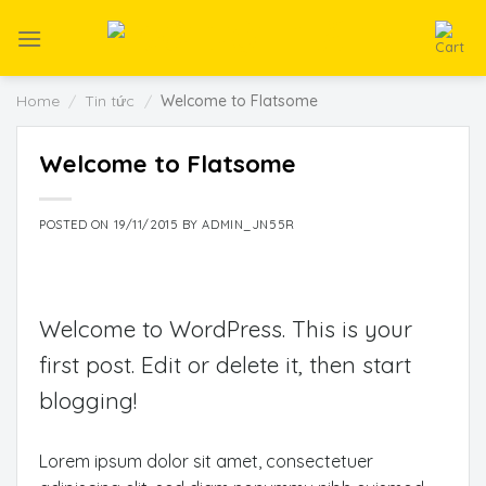
Skip
to
content
Home
/
Tin tức
/
Welcome to Flatsome
Welcome to Flatsome
POSTED ON
19/11/2015
BY
ADMIN_JN55R
Welcome to WordPress. This is your
first post. Edit or delete it, then start
blogging!
Lorem ipsum dolor sit amet, consectetuer