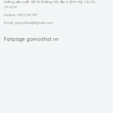
Xưởng sản xuất: Số 44 Đường 165, Ấp 5, Bình Mỹ, Củ Chi,
TP.HCM
Hotline: 0913.341.747
Email: goinoithat@gmail.com
Fanpage goinoithat.vn