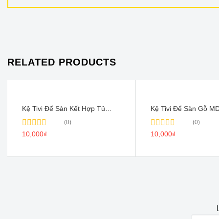
RELATED PRODUCTS
Kệ Tivi Để Sàn Kết Hợp Tủ
Kệ Tivi Để Sàn Gỗ M
Trang Trí Treo Tường – TV002
Hợp Tủ Trang Trí Nhỏ
(0)
(0)
Tường – TV001
Rated
10,000
₫
Rated
10,000
₫
0
0
out
out
of
of
5
5