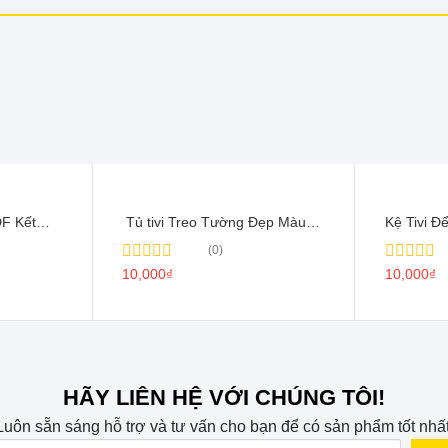
DF Kết
Tủ tivi Treo Tường Đẹp Màu
Kệ Tivi 
 Treo
vân gỗ – TV006
Nghiệp –
(0)
Rated
10,000
₫
Rated
10,000
₫
0
0
out
out
of
of
5
5
HÃY LIÊN HỆ VỚI CHÚNG TÔI!
Luôn sẵn sáng hỗ trợ và tư vấn cho bạn để có sản phẩm tốt nhất