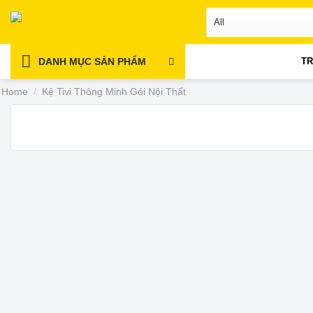
Skip
to
content
DANH MỤC SẢN PHẨM
T
Home
/
Kệ Tivi Thông Minh Gói Nội Thất