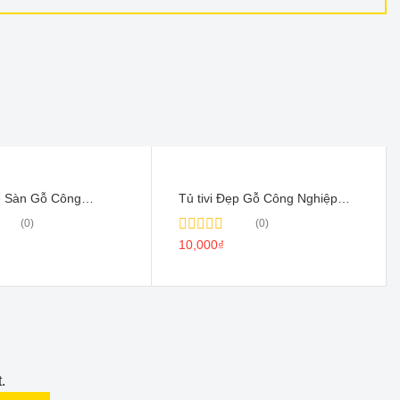
Để Sàn Gỗ Công
Tủ tivi Đẹp Gỗ Công Nghiệp
 TV003
Phủ Melamin – TV005
(0)
(0)
Rated
10,000
₫
0
out
of
5
.