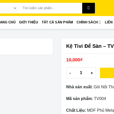
Search
for:
RANG CHỦ
GIỚI THIỆU
TẤT CẢ SẢN PHẨM
CHÍNH SÁCH
LIÊN
Kệ Tivi Để Sàn – T
10,000
₫
Kệ Tivi Để Sàn – TV004 qua
Nhà sản xuất
: Gói Nội Th
Mã sản phẩm
: TV004
Chất Liệu:
MDF Phủ Mela