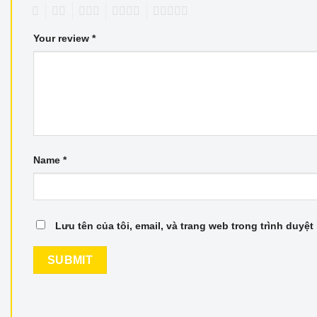
1
2
3
4
5
Your review
*
Name
*
Lưu tên của tôi, email, và trang web trong trình duyệt 