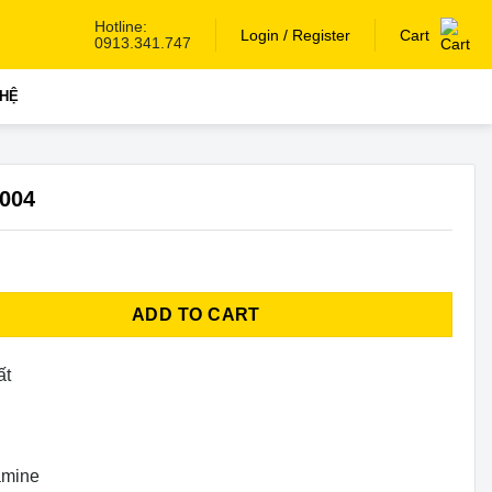
Hotline:
Login / Register
Cart
0913.341.747
 HỆ
V004
ntity
ADD TO CART
ất
mine