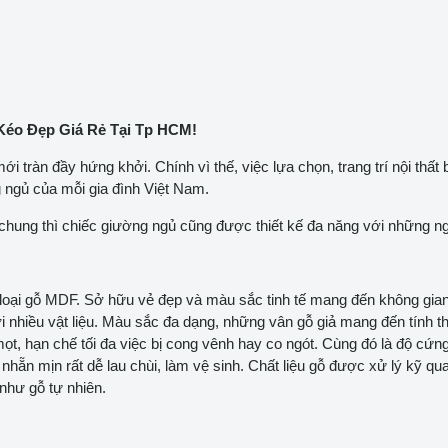
éo Đẹp Giá Rẻ Tại Tp HCM!
 tràn đầy hứng khởi. Chính vì thế, việc lựa chọn, trang trí nội thất 
g ngủ của mỗi gia đình Việt Nam.
 chung thì chiếc giường ngủ cũng được thiết kế đa năng với những n
 loại gỗ MDF. Sở hữu vẻ đẹp và màu sắc tinh tế mang đến không gi
i nhiều vật liệu. Màu sắc đa dạng, những vân gỗ giả mang đến tính
, hạn chế tối đa việc bị cong vênh hay co ngót. Cùng đó là độ cứng 
ặt nhẵn mịn rất dễ lau chùi, làm vệ sinh. Chất liệu gỗ được xử lý kỹ 
 như gỗ tự nhiên.