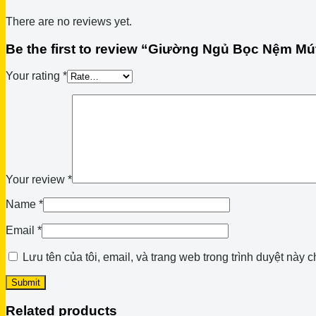
There are no reviews yet.
Be the first to review “Giường Ngủ Bọc Nệm M
Your rating
*
Your review
*
Name
*
Email
*
Lưu tên của tôi, email, và trang web trong trình duyệt này ch
Related products