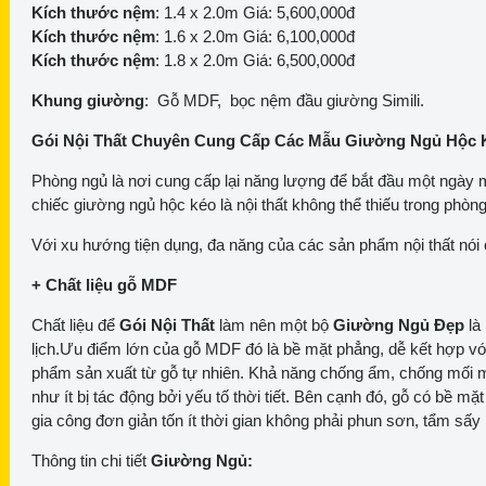
Kích thước nệm
: 1.4 x 2.0m Giá: 5,600,000đ
Kích thước nệm
: 1.6 x 2.0m Giá: 6,100,000đ
Kích thước nệm
: 1.8 x 2.0m Giá: 6,500,000đ
Khung giường
: Gỗ MDF, bọc nệm đầu giường Simili.
Gói Nội Thất Chuyên Cung Cấp Các Mẫu Giường Ngủ Hộc K
Phòng ngủ là nơi cung cấp lại năng lượng để bắt đầu một ngày mới
chiếc giường ngủ hộc kéo là nội thất không thể thiếu trong phòn
Với xu hướng tiện dụng, đa năng của các sản phẩm nội thất nói
+ Chất liệu gỗ MDF
Chất liệu để
Gói Nội Thất
làm nên một bộ
Giường Ngủ Đẹp
là
lịch.Ưu điểm lớn của gỗ MDF đó là bề mặt phẳng, dễ kết hợp vớ
phẩm sản xuất từ gỗ tự nhiên. Khả năng chống ẩm, chống mối mọt
như ít bị tác động bởi yếu tố thời tiết. Bên cạnh đó, gỗ có bề m
gia công đơn giản tốn ít thời gian không phải phun sơn, tẩm sấy
Thông tin chi tiết
Giường Ngủ: