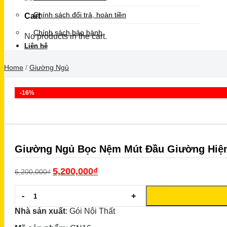
Chính sách đổi trả, hoàn tiền
Cart
Chính sách bảo hành
No products in the cart.
Liên hệ
Home
/
Giường Ngủ
-16%
Giường Ngủ Bọc Nệm Mút Đầu Giường Hiện
5,200,000
₫
6,200,000
₫
Giường
Ngủ
Bọc
Nhà sản xuất
: Gói Nội Thất
Nệm
Mút