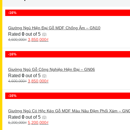
-16%
Giường Ngủ Hiện Đại Gỗ MDF Chống Ẩm – GN10
Rated
0
out of 5
(0)
3,850,000
₫
4,600,000
₫
-16%
Giường Ngủ Gỗ Công Nghiệp Hiện Đại – GN06
Rated
0
out of 5
(0)
3,850,000
₫
4,600,000
₫
-16%
Giường Ngủ Có Hộc Kéo Gỗ MDF Màu Nâu Đậm Phối Xám – GN
Rated
0
out of 5
(0)
5,200,000
₫
6,200,000
₫