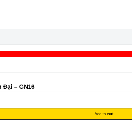
 Đại – GN16
Add to cart