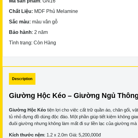
Mã sản phẩm
: GN16
Đầu
Giường
Chất Liệu:
MDF Phủ Melamine
Hiện
Đại
Sắc màu:
màu vân gỗ
-
Bảo hành
: 2 năm
GN16
quantity
Tình trạng: Còn Hàng
Description
Giường Hộc Kéo –
Giường Ngủ Thông 
Giường Hộc Kéo
tiện lợi cho việc cất trữ quần áo, chăn gối
tủ nhỏ đựng đồ dùng độc đáo. Một phần giúp tiết kiệm không gia
đuôi giường nhưng không làm mất đi sự liền lạc của giường mà
Kích thước nệm
: 1.2 x 2.0m Giá: 5,200,000đ