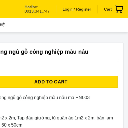
Hotline:
Login / Register
Cart
0913.341.747
 HỆ
òng ngủ gỗ công nghiệp màu nâu
 gỗ công nghiệp màu nâu quantity
ADD TO CART
phòng ngủ gỗ công nghiệp màu nâu mã PN003
2 x 2m, Tap đầu giường, tủ quần áo 1m2 x 2m, bàn làm
h 60 x 50cm