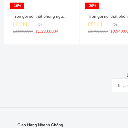
-16%
-20%
Trọn gói nội thất phòng ngủ
Trọn gói nội thất phò
Hiện Đại
tông màu nâu
(0)
(0)
Rated
11,290,000
₫
Rated
10,940,0
13,500,000
₫
13,700,000
₫
0
0
out
out
of
of
5
5
Giao Hàng Nhanh Chóng.