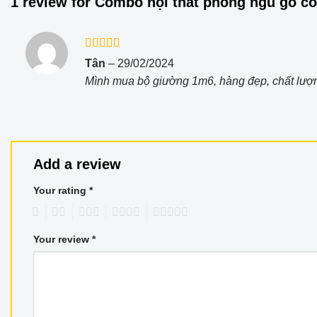
1 review for
Combo nội thất phòng ngủ gỗ c
Rated
5
out
Tân
–
29/02/2024
of 5
Mình mua bộ giường 1m6, hàng đẹp, chất lượn
Add a review
Your rating
*
1
2
3
4
5
Your review
*