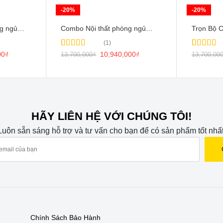
-20%
-20%
ng ngủ
Combo Nội thất phòng ngủ
Trọn Bộ 
Hiện Đại mới nhất
Phòng Ng
(1)
PN008
00
₫
Rated
1
5.00
10,940,000
₫
Rated
1
5.0
13,700,000
₫
13,700,00
out of 5
out of 5
based on
based on
customer
customer
rating
rating
HÃY LIÊN HỆ VỚI CHÚNG TÔI!
Luôn sẵn sáng hỗ trợ và tư vấn cho bạn để có sản phẩm tốt nhất
Chính Sách Bảo Hành