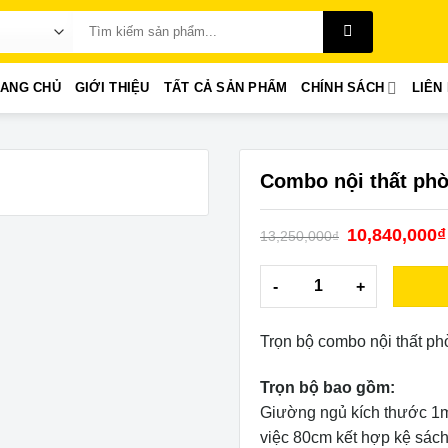
Search
for:
RANG CHỦ
GIỚI THIỆU
TẤT CẢ SẢN PHẨM
CHÍNH SÁCH
LIÊN
Combo nội thất ph
10,840,000
₫
13,250,000
₫
Combo nội thất phòng ngủ
Trọn bộ combo nội thất 
Trọn bộ bao gồm:
Giường ngủ kích thước 1m
việc 80cm kết hợp kệ sác