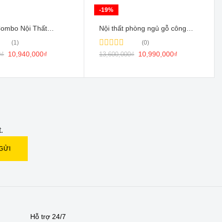
-19%
Combo Nội Thất
Nội thất phòng ngủ gỗ công
ủ Gỗ Công Nghiệp
nghiệp giá rẻ
(1)
(0)
0
10,940,000
₫
Rated
10,990,000
₫
0
₫
13,600,000
₫
0
out
of
5
.
Hỗ trợ 24/7